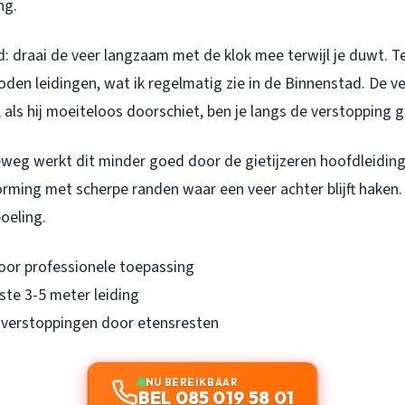
ng.
d: draai de veer
langzaam
met de klok mee terwijl je duwt. T
oden leidingen, wat ik regelmatig zie in de Binnenstad. De v
als hij moeiteloos doorschiet, ben je langs de verstopping 
eweg werkt dit minder goed door de gietijzeren hoofdleidin
ming met scherpe randen waar een veer achter blijft haken. 
oeling.
oor professionele toepassing
ste 3-5 meter leiding
 verstoppingen door etensresten
NU BEREIKBAAR
BEL 085 019 58 01