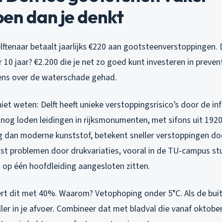
en dan je denkt
tenaar betaalt jaarlijks €220 aan gootsteenverstoppingen. Da
 10 jaar? €2.200 die je net zo goed kunt investeren in preve
ens over de waterschade gehad.
et weten: Delft heeft unieke verstoppingsrisico’s door de inf
 nog loden leidingen in rijksmonumenten, met sifons uit 192
 dan moderne kunststof, betekent sneller verstoppingen do
uist problemen door drukvariaties, vooral in de TU-campus s
p één hoofdleiding aangesloten zitten.
rt dit met 40%. Waarom? Vetophoping onder 5°C. Als de bu
eller in je afvoer. Combineer dat met bladval die vanaf oktob