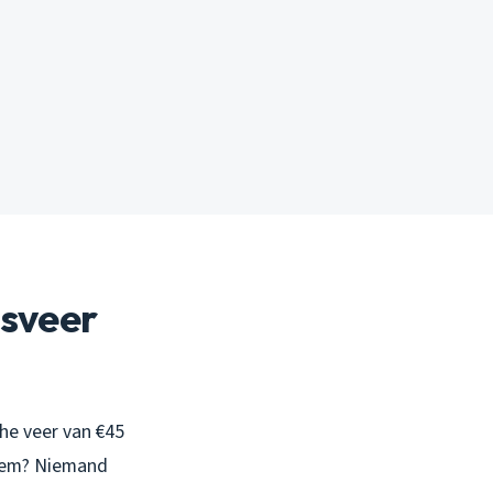
gsveer
he veer van €45
leem? Niemand