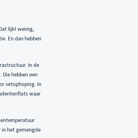
t lijkt weinig,
ntie. En dan hebben
rastructuur. In de
0. Die hebben een
or vetophoping. In
tudentenflats waar
itentemperatuur
er in het gemengde