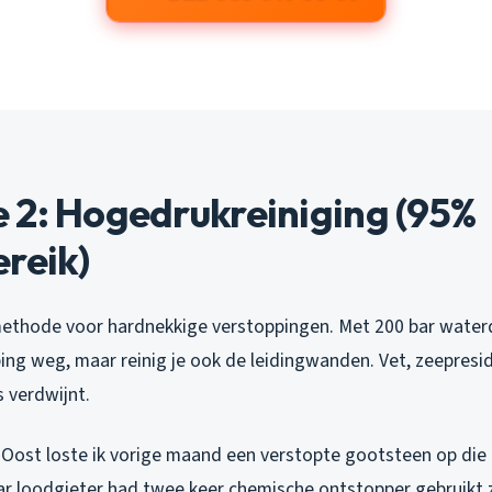
 2: Hogedrukreiniging (95%
reik)
 methode voor hardnekkige verstoppingen. Met 200 bar waterd
ing weg, maar reinig je ook de leidingwanden. Vet, zeepresi
s verdwijnt.
f-Oost loste ik vorige maand een verstopte gootsteen op di
ar loodgieter had twee keer chemische ontstopper gebruikt 