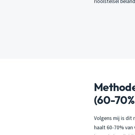
rioolstelsel belan
Methode 
(60-70% 
Volgens mij is di
haalt 60-70% van 