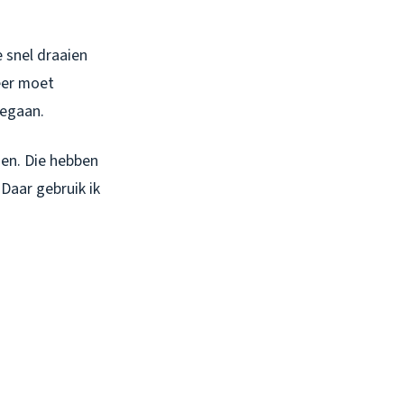
e snel draaien
eer moet
gegaan.
gen. Die hebben
Daar gebruik ik