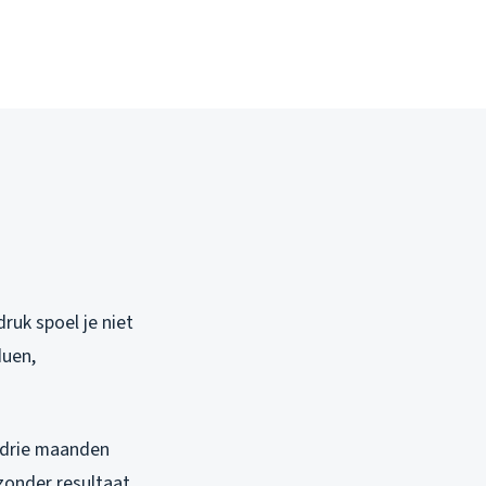
ruk spoel je niet
duen,
e drie maanden
zonder resultaat.