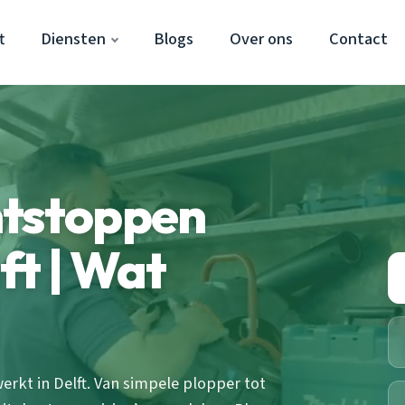
t
Diensten
Blogs
Over ons
Contact
ntstoppen
ft | Wat
kt in Delft. Van simpele plopper tot