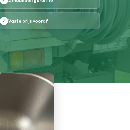
✓
2 maanden garantie
✓
Vaste prijs vooraf