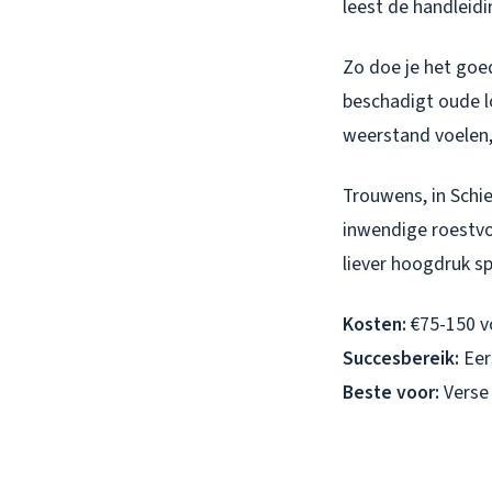
leest de handleidi
Zo doe je het goe
beschadigt oude l
weerstand voelen, 
Trouwens, in Schi
inwendige roestvor
liever hoogdruk sp
Kosten:
€75-150 v
Succesbereik:
Eer
Beste voor:
Verse