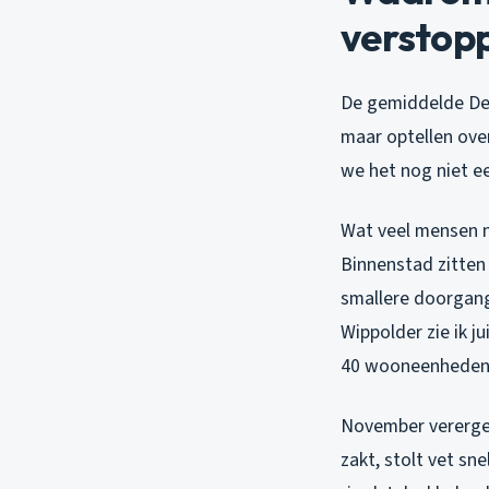
verstopp
De gemiddelde Delf
maar optellen over
we het nog niet e
Wat veel mensen ni
Binnenstad zitten
smallere doorgang
Wippolder zie ik j
40 wooneenheden o
November vererge
zakt, stolt vet sn