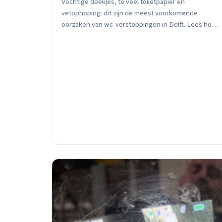
Vochtige doekjes, te veel toiletpapier en
vetophoping: dit zijn de meest voorkomende
oorzaken van wc-verstoppingen in Delft. Lees hoe
je ze voorkomt en wanneer je direct moet bellen.