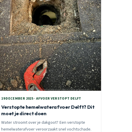
19 DECEMBER 2025 · AFVOER VERSTOPT DELFT
Verstopte hemelwaterafvoer Delft? Dit
moet je direct doen
Water stroomt over je dakgoot? Een verstopte
hemelwaterafvoer veroorzaakt snel vochtschade.