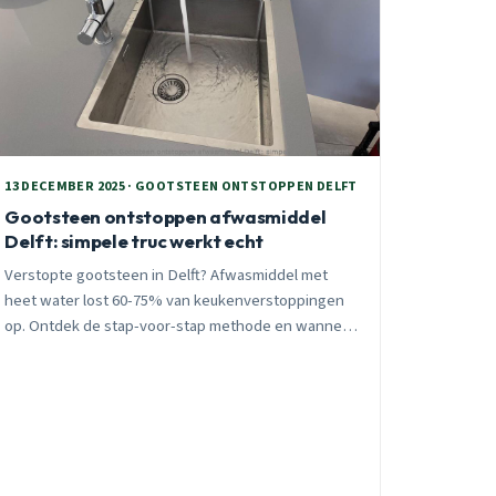
13 DECEMBER 2025 · GOOTSTEEN ONTSTOPPEN DELFT
Gootsteen ontstoppen afwasmiddel
Delft: simpele truc werkt echt
Verstopte gootsteen in Delft? Afwasmiddel met
heet water lost 60-75% van keukenverstoppingen
op. Ontdek de stap-voor-stap methode en wanneer
je professionele hulp nodig hebt. 24/7 spoedhulp
binnen 30 minuten.