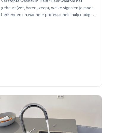
Verstopte wasbak in Delft? Leer waarom het
gebeurt (vet, haren, zeep), welke signalen je moet
herkennen en wanneer professionele hulp nodig is.
24/7 spoedhulp binnen 30 minuten.