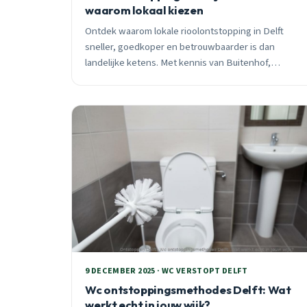
waarom lokaal kiezen
Ontdek waarom lokale rioolontstopping in Delft
sneller, goedkoper en betrouwbaarder is dan
landelijke ketens. Met kennis van Buitenhof,
Wippolder en andere wijken zijn we 24/7 binnen 30
minuten ter plaatse.
9 DECEMBER 2025 · WC VERSTOPT DELFT
Wc ontstoppingsmethodes Delft: Wat
werkt echt in jouw wijk?