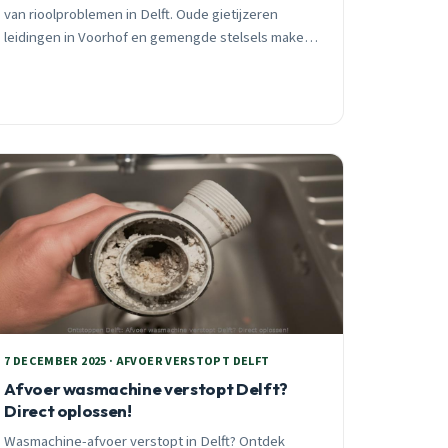
van rioolproblemen in Delft. Oude gietijzeren
leidingen in Voorhof en gemengde stelsels maken
wijken kwetsbaar. Preventief onderhoud reduceert
risico met 75%.
7 DECEMBER 2025 · AFVOER VERSTOPT DELFT
Afvoer wasmachine verstopt Delft?
Direct oplossen!
Wasmachine-afvoer verstopt in Delft? Ontdek