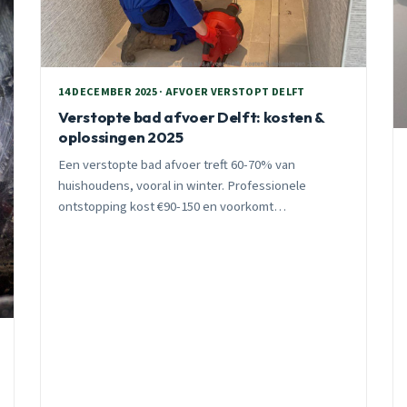
14 DECEMBER 2025 · AFVOER VERSTOPT DELFT
Verstopte bad afvoer Delft: kosten &
oplossingen 2025
Een verstopte bad afvoer treft 60-70% van
huishoudens, vooral in winter. Professionele
ontstopping kost €90-150 en voorkomt
waterschade tot €2.400. Delft-specifieke
uitdagingen door oude koperen leidingen en
gemengd rioolstelsel.