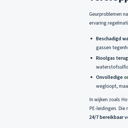
Geurproblemen na 
ervaring regelmat
Beschadigd wa
gassen tegenho
Rioolgas terug
waterstofsulfi
Onvolledige
o
wegloopt, maar
In wijken zoals Ho
PE-leidingen. Die
24/7 bereikbaar v