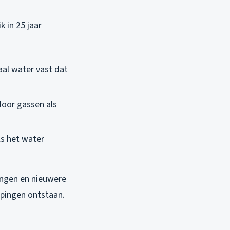
 in 25 jaar
al water vast dat
door gassen als
ls het water
dingen en nieuwere
ppingen ontstaan.