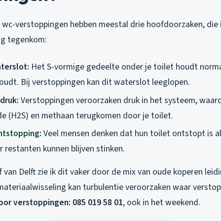
wc-verstoppingen hebben meestal drie hoofdoorzaken, die ik
ig tegenkom:
terslot:
Het S-vormige gedeelte onder je toilet houdt norma
udt. Bij verstoppingen kan dit waterslot leeglopen.
druk:
Verstoppingen veroorzaken druk in het systeem, waar
de (H2S) en methaan terugkomen door je toilet.
ntstopping
:
Veel mensen denken dat hun toilet ontstopt is a
 restanten kunnen blijven stinken.
f van Delft zie ik dit vaker door de mix van oude koperen lei
 materiaalwisseling kan turbulentie veroorzaken waar versto
oor verstoppingen: 085 019 58 01
, ook in het weekend.