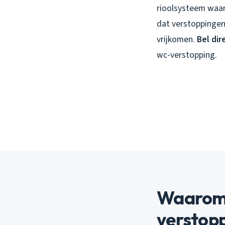
rioolsysteem waar
dat verstoppingen
vrijkomen.
Bel dir
wc-verstopping.
Waarom 
verstop