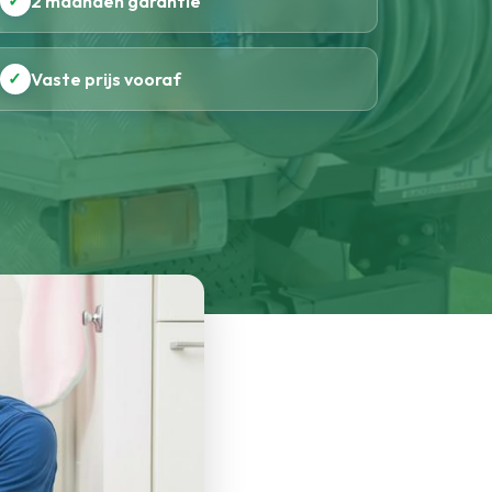
✓
2 maanden garantie
✓
Vaste prijs vooraf