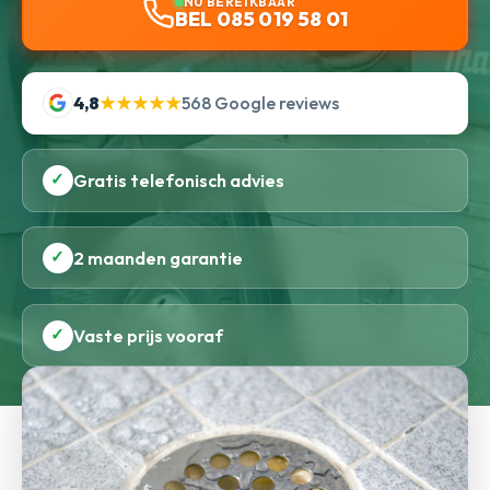
NU BEREIKBAAR
BEL 085 019 58 01
4,8
★★★★★
568 Google reviews
✓
Gratis telefonisch advies
✓
2 maanden garantie
✓
Vaste prijs vooraf