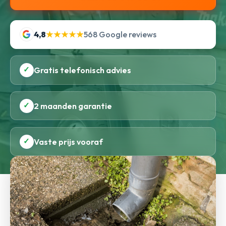
4,8
★★★★★
568 Google reviews
✓
Gratis telefonisch advies
✓
2 maanden garantie
✓
Vaste prijs vooraf