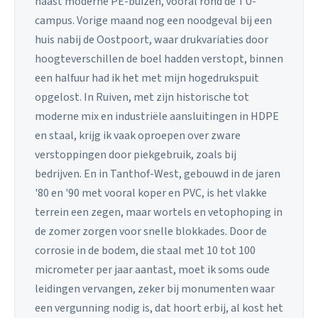
naast moderne PE-buizen, vooral rond de TU-
campus. Vorige maand nog een noodgeval bij een
huis nabij de Oostpoort, waar drukvariaties door
hoogteverschillen de boel hadden verstopt, binnen
een halfuur had ik het met mijn hogedrukspuit
opgelost. In Ruiven, met zijn historische tot
moderne mix en industriële aansluitingen in HDPE
en staal, krijg ik vaak oproepen over zware
verstoppingen door piekgebruik, zoals bij
bedrijven. En in Tanthof-West, gebouwd in de jaren
'80 en '90 met vooral koper en PVC, is het vlakke
terrein een zegen, maar wortels en vetophoping in
de zomer zorgen voor snelle blokkades. Door de
corrosie in de bodem, die staal met 10 tot 100
micrometer per jaar aantast, moet ik soms oude
leidingen vervangen, zeker bij monumenten waar
een vergunning nodig is, dat hoort erbij, al kost het