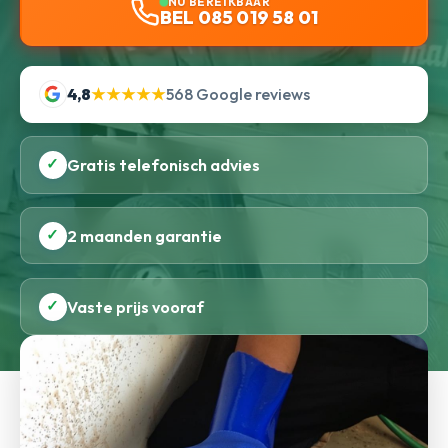
NU BEREIKBAAR
BEL 085 019 58 01
4,8
★★★★★
568 Google reviews
✓
Gratis telefonisch advies
✓
2 maanden garantie
✓
Vaste prijs vooraf