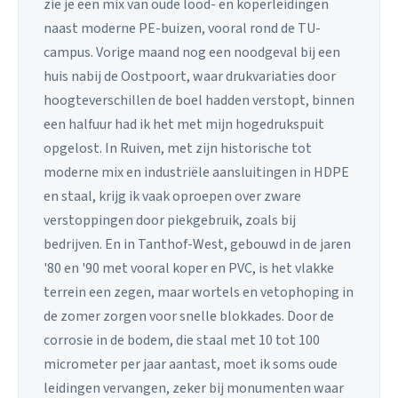
zie je een mix van oude lood- en koperleidingen
naast moderne PE-buizen, vooral rond de TU-
campus. Vorige maand nog een noodgeval bij een
huis nabij de Oostpoort, waar drukvariaties door
hoogteverschillen de boel hadden verstopt, binnen
een halfuur had ik het met mijn hogedrukspuit
opgelost. In Ruiven, met zijn historische tot
moderne mix en industriële aansluitingen in HDPE
en staal, krijg ik vaak oproepen over zware
verstoppingen door piekgebruik, zoals bij
bedrijven. En in Tanthof-West, gebouwd in de jaren
'80 en '90 met vooral koper en PVC, is het vlakke
terrein een zegen, maar wortels en vetophoping in
de zomer zorgen voor snelle blokkades. Door de
corrosie in de bodem, die staal met 10 tot 100
micrometer per jaar aantast, moet ik soms oude
leidingen vervangen, zeker bij monumenten waar