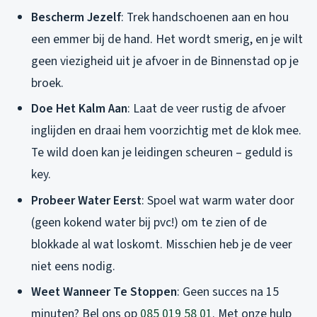
Bescherm Jezelf
: Trek handschoenen aan en hou
een emmer bij de hand. Het wordt smerig, en je wilt
geen viezigheid uit je afvoer in de Binnenstad op je
broek.
Doe Het Kalm Aan
: Laat de veer rustig de afvoer
inglijden en draai hem voorzichtig met de klok mee.
Te wild doen kan je leidingen scheuren – geduld is
key.
Probeer Water Eerst
: Spoel wat warm water door
(geen kokend water bij pvc!) om te zien of de
blokkade al wat loskomt. Misschien heb je de veer
niet eens nodig.
Weet Wanneer Te Stoppen
: Geen succes na 15
minuten? Bel ons op
085 019 58 01
. Met onze hulp