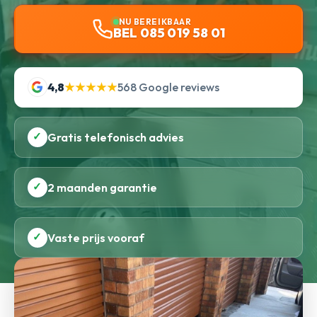
NU BEREIKBAAR
BEL 085 019 58 01
4,8
★★★★★
568 Google reviews
✓
Gratis telefonisch advies
✓
2 maanden garantie
✓
Vaste prijs vooraf