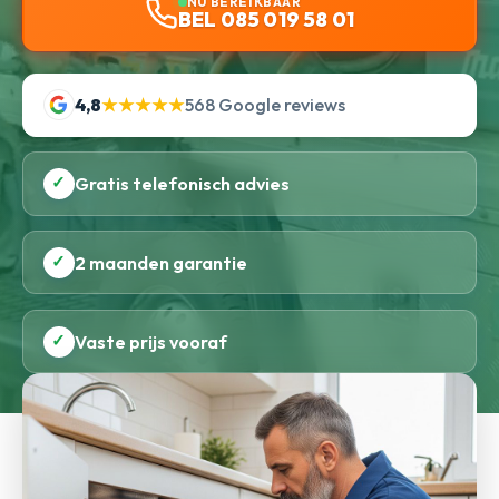
NU BEREIKBAAR
BEL 085 019 58 01
4,8
★★★★★
568 Google reviews
✓
Gratis telefonisch advies
✓
2 maanden garantie
✓
Vaste prijs vooraf