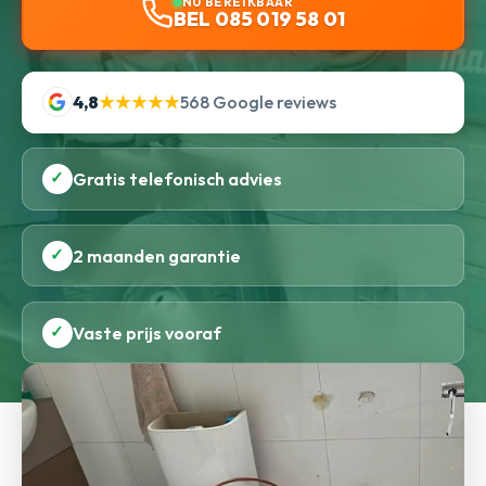
NU BEREIKBAAR
BEL 085 019 58 01
4,8
★★★★★
568 Google reviews
✓
Gratis telefonisch advies
✓
2 maanden garantie
✓
Vaste prijs vooraf