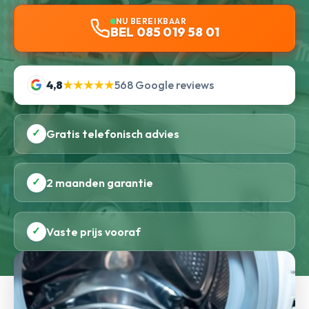
NU BEREIKBAAR
BEL 085 019 58 01
4,8
★★★★★
568 Google reviews
✓
Gratis telefonisch advies
✓
2 maanden garantie
✓
Vaste prijs vooraf