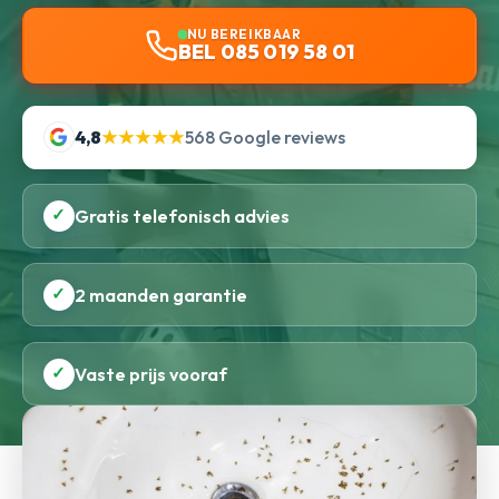
NU BEREIKBAAR
BEL 085 019 58 01
4,8
★★★★★
568 Google reviews
✓
Gratis telefonisch advies
✓
2 maanden garantie
✓
Vaste prijs vooraf