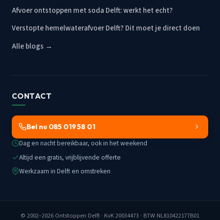
Afvoer ontstoppen met soda Delft: werkt het echt?
Verstopte hemelwaterafvoer Delft? Dit moet je direct doen
Alle blogs →
CONTACT
Bel nu 085 019 58 01
Dag en nacht bereikbaar, ook in het weekend
Altijd een gratis, vrijblijvende offerte
Werkzaam in Delft en omstreken
© 2002–2026
Ontstoppen Delft
· KvK 20034473 · BTW NL810422177B01