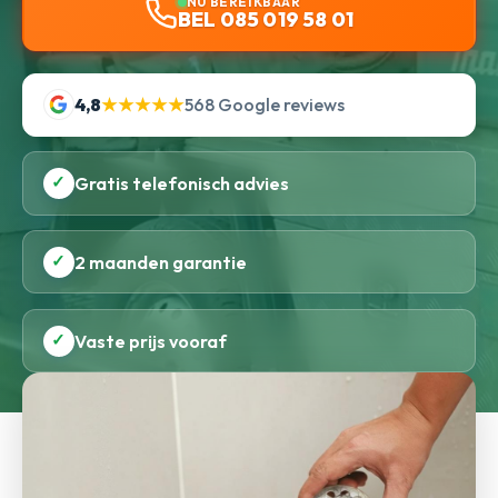
NU BEREIKBAAR
BEL 085 019 58 01
4,8
★★★★★
568 Google reviews
✓
Gratis telefonisch advies
✓
2 maanden garantie
✓
Vaste prijs vooraf